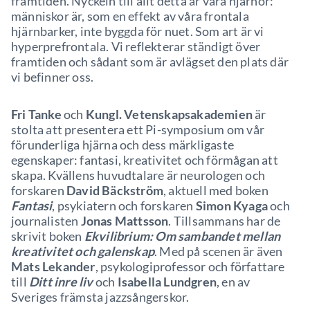
framtiden. Nyckeln till allt detta är våra hjärnor:
människor är, som en effekt av våra frontala
hjärnbarker, inte byggda för nuet. Som art är vi
hyperprefrontala. Vi reflekterar ständigt över
framtiden och sådant som är avlägset den plats där
vi befinner oss.
Fri Tanke
och
Kungl. Vetenskapsakademien
är
stolta att presentera ett Pi-symposium om vår
förunderliga hjärna och dess märkligaste
egenskaper: fantasi, kreativitet och förmågan att
skapa. Kvällens huvudtalare är neurologen och
forskaren
David Bäckström
, aktuell med boken
Fantasi
, psykiatern och forskaren
Simon Kyaga
och
journalisten
Jonas Mattsson
. Tillsammans har de
skrivit boken
Ekvilibrium: Om sambandet mellan
kreativitet och galenskap
. Med på scenen är även
Mats Lekander
, psykologiprofessor och författare
till
Ditt inre liv
och
Isabella Lundgren
, en av
Sveriges främsta jazzsångerskor.