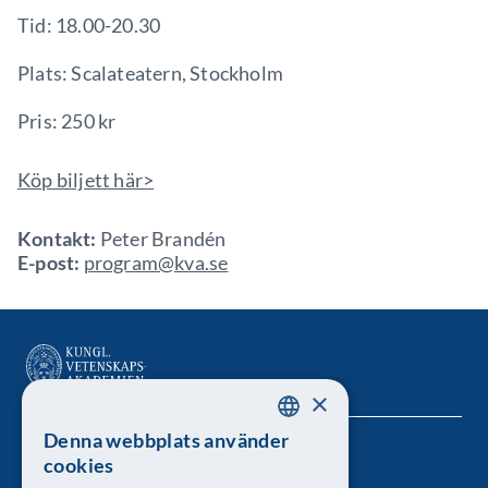
Tid: 18.00-20.30
Plats: Scalateatern, Stockholm
Pris: 250 kr
Köp biljett här>
Kontakt:
Peter Brandén
E-post:
program@kva.se
×
Denna webbplats använder
SWEDISH
Kungl. Vetenskapsakademien
cookies
ENGLISH