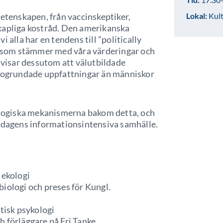
vetenskapen, från vaccinskeptiker,
Lokal:
Kult
kapliga kostråd. Den amerikanska
 alla har en tendens till ”politically
et som stämmer med våra värderingar och
n visar dessutom att välutbildade
a ogrundade uppfattningar än människor
kologiska mekanismerna bakom detta, och
i dagens informationsintensiva samhälle.
k ekologi
lbiologi och preses för Kungl.
itisk psykologi
h förläggare på Fri Tanke