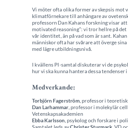
Vi möter ofta olika former av skepsis mot 
klimatförnekare till anhängare av ovetens
professorn Dan Kahans forskning visar att vi
motivated reasoning”: vi tror hellre på d
vår identitet, än på vad som är sant. Kaha
människor ofta har svårare att överge sin
med lägre utbildningsnivå.
I kvällens PI-samtal diskuterar vi de psy
hur vi ska kunna hantera dessa tendenser 
Medverkande:
Torbjörn Fagerström
, professor i teoretis
Dan Larhammar
, professor i molekylär cel
Vetenskapsakademien
Ebba Karlsson
, psykolog och forskare i pol
Samtalet leds av
Christer Sturmark
, VD oc