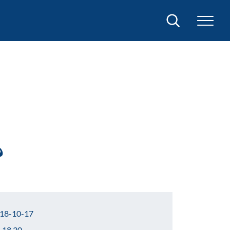
Sök
?
18-10-17
–18.30