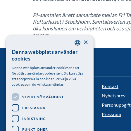
PI-samtalen är ett samarbete mellan Fri 
Kulturhuset i Stockholm. Samtalsserien spe
öka kunskapen om verkligheten och oss sj
talet π.
×
Denna webbplats använder
SWEDISH
cookies
ENGLISH
Denna webbplats använder cookies för att
förbättra användarupplevelsen. Du kan välja
att acceptera alla cookies eller välja vilka
cookies som du vill ska användas.
Kontakt
Kungl. Vetenskapsakademien
Nyhetsbrev
STRIKT NÖDVÄNDIGT
Besöksadress: Lilla Frescativägen 4A
Personuppgift
PRESTANDA
Telefon: 08-673 95 00
Pressrum
INRIKTNING
FUNKTIONER