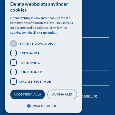
Denna webbplats använder
SWEDISH
Kungl. Vetenskapsakademien
cookies
ENGLISH
Besöksadress: Lilla Frescativägen 4A
Denna webbplats använder cookies för att
förbättra användarupplevelsen. Du kan välja
Telefon: 08-673 95 00
att acceptera alla cookies eller välja vilka
cookies som du vill ska användas.
STRIKT NÖDVÄNDIGT
Följ oss
PRESTANDA
INRIKTNING
FUNKTIONER
OKLASSIFICERADE
ACCEPTERA ALLA
AVVISA ALLT
Kontakt
Nyhetsbrev
Personuppgiftsbehandling
Pressrum
VISA DETALJER