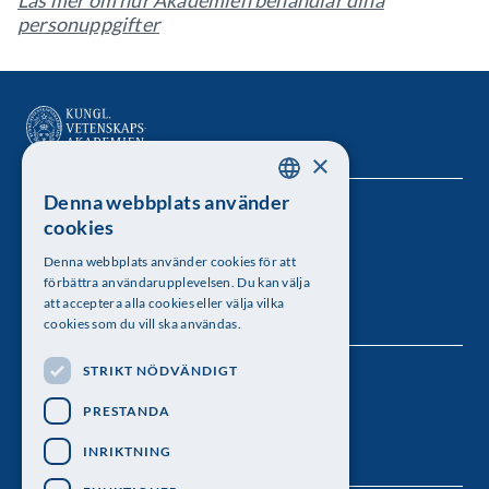
Läs mer om hur Akademien behandlar dina
personuppgifter
×
Denna webbplats använder
SWEDISH
Kungl. Vetenskapsakademien
cookies
ENGLISH
Besöksadress: Lilla Frescativägen 4A
Denna webbplats använder cookies för att
förbättra användarupplevelsen. Du kan välja
Telefon: 08-673 95 00
att acceptera alla cookies eller välja vilka
cookies som du vill ska användas.
STRIKT NÖDVÄNDIGT
Följ oss
PRESTANDA
INRIKTNING