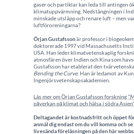
gaser och partiklar kan leda till antingen 
klimatuppvärmning. Nedstängningen i Ind
minskade utsläpp och renare luft – men va
luftföroreningarna?
Örjan Gustafsson
är professor i biogeokem
doktorerade 1997 vid Massachusetts Instit
USA. Han leder klimatvetenskaplig forskn
atmosfären över Indien och Kina som havse
Gustafsson har etablerat den tvärvetensk
Bending the Curve
. Han är ledamot av Ku
Ingenjörsvetenskapsakademien.
Läs mer om Örjan Gustafsson forskning ”M
påverkan på klimat och hälsa i södra Asien
Deltagandet är kostnadsfritt och öppet f
anmäl dig endast om du vill komma och se
livesända föreläsningen på den här webbsi