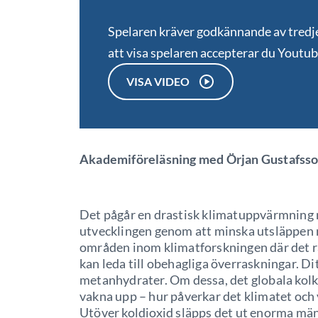
Spelaren kräver godkännande av tred
att visa spelaren accepterar du Youtu
VISA VIDEO
Akademiföreläsning med Örjan Gustafsso
Det pågår en drastisk klimatuppvärmning m
utvecklingen genom att minska utsläppen re
områden inom klimatforskningen där det rå
kan leda till obehagliga överraskningar. D
metanhydrater. Om dessa, det globala kolkr
vakna upp – hur påverkar det klimatet och
Utöver koldioxid släpps det ut enorma män