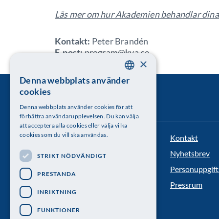
Läs mer om hur Akademien behandlar dina
Kontakt:
Peter Brandén
E-post:
program@kva.se
×
Denna webbplats använder
SWEDISH
cookies
ENGLISH
Denna webbplats använder cookies för att
förbättra användarupplevelsen. Du kan välja
att acceptera alla cookies eller välja vilka
cookies som du vill ska användas.
Kontakt
Kungl. Vetenskapsakademien
Nyhetsbrev
STRIKT NÖDVÄNDIGT
Besöksadress: Lilla Frescativägen 4A
Personuppgift
PRESTANDA
Telefon: 08-673 95 00
Pressrum
INRIKTNING
FUNKTIONER