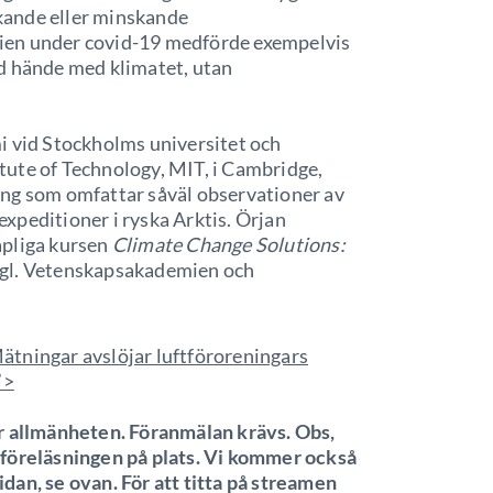
ökande eller minskande
ien under covid-19 medförde exempelvis
d hände med klimatet, utan
i vid Stockholms universitet och
ute of Technology, MIT, i Cambridge,
ing som omfattar såväl observationer av
xpeditioner i ryska Arktis. Örjan
apliga kursen
Climate Change Solutions:
ngl. Vetenskapsakademien och
ätningar avslöjar luftföroreningars
”>
ör allmänheten. Föranmälan krävs. Obs,
 föreläsningen på plats. Vi kommer också
dan, se ovan. För att titta på streamen