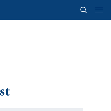
Sök
st