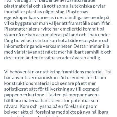
I vår vardag är vi beroende av fossilbaserade
plastmaterial och så gott som alla tekniska prylar
innehåller plast av något slag. Plasternas
egenskaper kan varieras i det oändliga beroende på
vilka byggstenar man väljer att framställa dem ifrån.
Plastmaterialens rykte har emellertid kommit på
skam då de kan ackumuleras på land och i hav under
lång tid vilket i sin tur kan hota både ekosystem och
inkomstbringande verksamheter. Detta rimmar illa
med vår strävan att nå ett mer hållbart samhälle och
dessutom är den fossilbaserade råvaran ändlig.
Vi behöver tänka nytt kring framtidens material. Trä
har använts av människan i årtusenden, först som
konstruktionsmaterial och senare på ett mer
sofistikerat sätt för tillverkning av till exempel
papper och kartong. I jakten på morgondagens
hållbara material har trä en stor potential som
råvara. Kom och lyssna på en föreläsning som
belyser aktuell forskning med sikte på nya hållbara