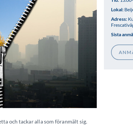
Lokal:
Beij
Adress:
Ku
Frescativä
Sista anm
ANM
etta och tackar alla som föranmält sig.