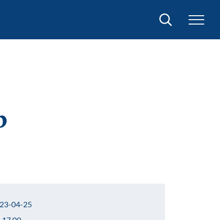
Sök
p
23-04-25
–17.00