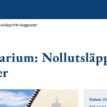
lutsläpp från byggnader
narium: Nollutsläp
er
Datum:
20
Tid:
13.00