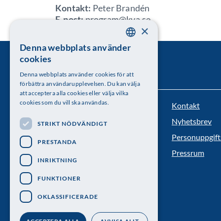
Kontakt:
Peter Brandén
E-post:
program@kva.se
×
Denna webbplats använder
SWEDISH
cookies
ENGLISH
Denna webbplats använder cookies för att
förbättra användarupplevelsen. Du kan välja
att acceptera alla cookies eller välja vilka
cookies som du vill ska användas.
Kontakt
Kungl. Vetenskapsakademien
Nyhetsbrev
STRIKT NÖDVÄNDIGT
Besöksadress: Lilla Frescativägen 4A
Personuppgift
PRESTANDA
Telefon: 08-673 95 00
Pressrum
INRIKTNING
FUNKTIONER
OKLASSIFICERADE