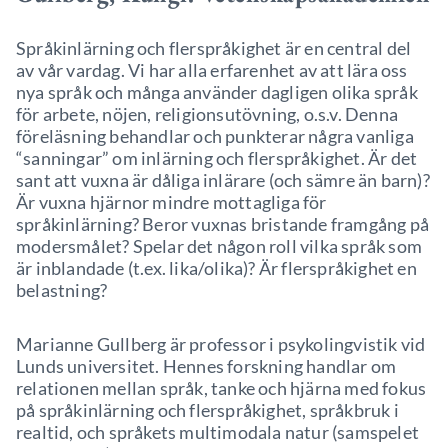
Språkinlärning och flerspråkighet är en central del
av vår vardag. Vi har alla erfarenhet av att lära oss
nya språk och många använder dagligen olika språk
för arbete, nöjen, religionsutövning, o.s.v. Denna
föreläsning behandlar och punkterar några vanliga
“sanningar” om inlärning och flerspråkighet. Är det
sant att vuxna är dåliga inlärare (och sämre än barn)?
Är vuxna hjärnor mindre mottagliga för
språkinlärning? Beror vuxnas bristande framgång på
modersmålet? Spelar det någon roll vilka språk som
är inblandade (t.ex. lika/olika)? Är flerspråkighet en
belastning?
Marianne Gullberg är professor i psykolingvistik vid
Lunds universitet. Hennes forskning handlar om
relationen mellan språk, tanke och hjärna med fokus
på språkinlärning och flerspråkighet, språkbruk i
realtid, och språkets multimodala natur (samspelet