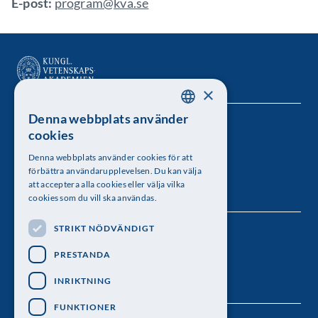
E-post:
program@kva.se
×
Denna webbplats använder
SWEDISH
Kungl. Vetenskapsakademien
cookies
ENGLISH
Besöksadress: Lilla Frescativägen 4A
Denna webbplats använder cookies för att
förbättra användarupplevelsen. Du kan välja
Telefon: 08-673 95 00
att acceptera alla cookies eller välja vilka
cookies som du vill ska användas.
STRIKT NÖDVÄNDIGT
Följ oss
PRESTANDA
INRIKTNING
FUNKTIONER