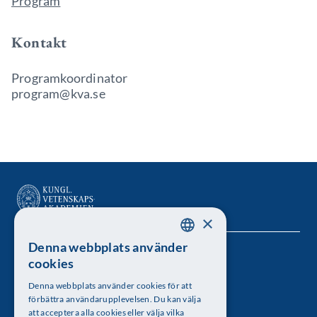
Program
Kontakt
Programkoordinator
program@kva.se
×
Denna webbplats använder
SWEDISH
Kungl. Vetenskapsakademien
cookies
ENGLISH
Besöksadress: Lilla Frescativägen 4A
Denna webbplats använder cookies för att
förbättra användarupplevelsen. Du kan välja
Telefon: 08-673 95 00
att acceptera alla cookies eller välja vilka