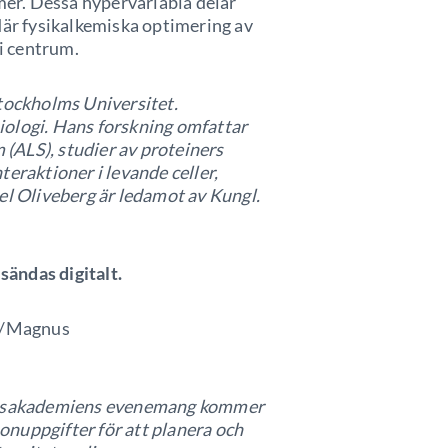
smer. Dessa hypervariabla delar
där fysikalkemiska optimering av
 i centrum.
Stockholms Universitet.
iologi. Hans forskning omfattar
(ALS), studier av proteiners
eraktioner i levande celler,
el Oliveberg är ledamot av Kungl.
ändas digitalt.
se/Magnus
kapsakademiens evenemang kommer
nuppgifter för att planera och