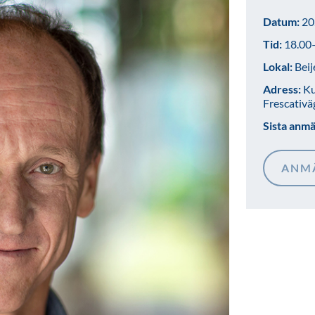
Datum:
20
Tid:
18.00
Lokal:
Beij
Adress:
Ku
Frescativä
Sista anm
ANM