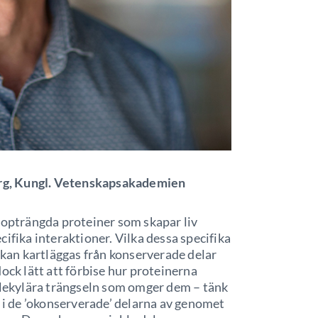
rg, Kungl. Vetenskapsakademien
hopträngda proteiner som skapar liv
ifika interaktioner. Vilka dessa specifika
r kan kartläggas från konserverade delar
ock lätt att förbise hur proteinerna
molekylära trängseln som omger dem – tänk
r i de ’okonserverade’ delarna av genomet