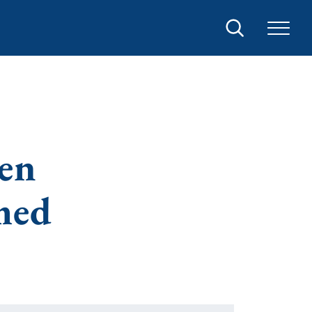
Sök
ten
 med