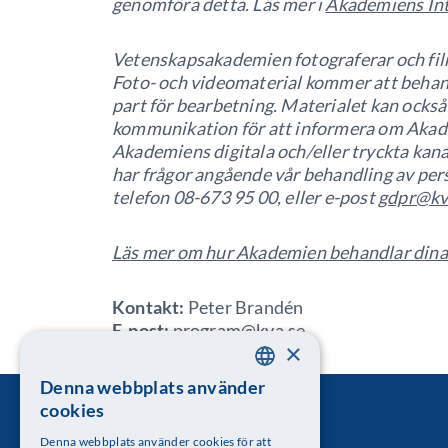
genomföra detta. Läs mer i
Akademiens Int
Vetenskapsakademien fotograferar och film
Foto- och videomaterial kommer att behand
part för bearbetning. Materialet kan ock
kommunikation för att informera om Akad
Akademiens digitala och/eller tryckta kanal
har frågor angående vår behandling av per
telefon 08-673 95 00, eller e-post
gdpr@kv
Läs mer om hur Akademien behandlar dina
Kontakt:
Peter Brandén
E-post:
program@kva.se
×
Denna webbplats använder
SWEDISH
cookies
ENGLISH
Denna webbplats använder cookies för att