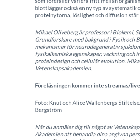
som förefaller variera fritt mellan organi
blottlägger också en ny typ av systematik 
proteinytorna, löslighet och diffusion står
Mikael Oliveberg är professor i Biokemi, 
Grundforskare med bakgrund i Fysik och B
mekanismer för neurodegenerativ sjukdom 
fysikalkemiska egenskaper, veckning och int
proteindesign och cellulär evolution. Mika
Vetenskapsakademien.
Föreläsningen kommer inte streamas/lives
Foto: Knut och Alice Wallenbergs Stiftel
Bergström
När du anmäler dig till något av Vetens
Akademien att behandla dina angivna perso