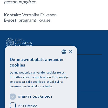
personuppgifter
Kontakt:
Veronika Eriksson
E-post:
program@kva.se
×
Denna webbplats använder
SWEDISH
Kungl. Vetenskapsakademien
cookies
ENGLISH
Besöksadress: Lilla Frescativägen 4A
Denna webbplats använder cookies för att
förbättra användarupplevelsen. Du kan välja
Telefon: 08-673 95 00
att acceptera alla cookies eller välja vilka
cookies som du vill ska användas.
STRIKT NÖDVÄNDIGT
Följ oss
PRESTANDA