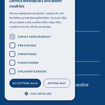
Denna webbplats använder
SWEDISH
Kungl. Vetenskapsakademien
cookies
ENGLISH
Besöksadress: Lilla Frescativägen 4A
Denna webbplats använder cookies för att
förbättra användarupplevelsen. Du kan välja
Telefon: 08-673 95 00
att acceptera alla cookies eller välja vilka
cookies som du vill ska användas.
STRIKT NÖDVÄNDIGT
Följ oss
PRESTANDA
INRIKTNING
FUNKTIONER
OKLASSIFICERADE
ACCEPTERA ALLA
AVVISA ALLT
Kontakt
Nyhetsbrev
Personuppgiftsbehandling
Pressrum
VISA DETALJER