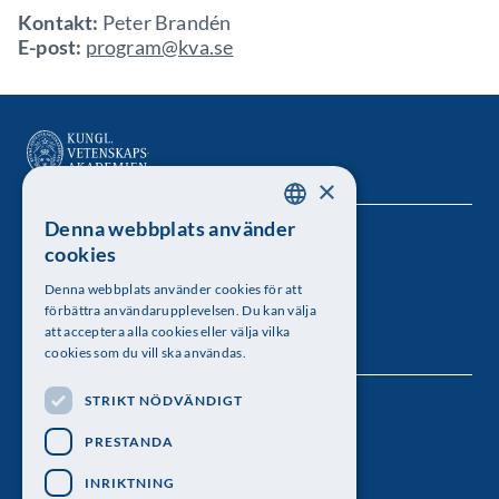
Kontakt:
Peter Brandén
E-post:
program@kva.se
×
Denna webbplats använder
SWEDISH
Kungl. Vetenskapsakademien
cookies
ENGLISH
Besöksadress: Lilla Frescativägen 4A
Denna webbplats använder cookies för att
förbättra användarupplevelsen. Du kan välja
Telefon: 08-673 95 00
att acceptera alla cookies eller välja vilka
cookies som du vill ska användas.
STRIKT NÖDVÄNDIGT
Följ oss
PRESTANDA
INRIKTNING