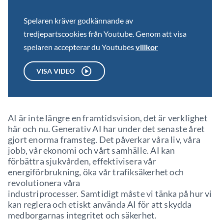
Spelaren kräver godkännande av
tredjepartscookies från Youtube. Genom att visa
spelaren accepterar du Youtubes
villkor
VISA VIDEO
AI är inte längre en framtidsvision, det är verklighet
här och nu. Generativ AI har under det senaste året
gjort enorma framsteg. Det påverkar våra liv, våra
jobb, vår ekonomi och vårt samhälle. AI kan
förbättra sjukvården, effektivisera vår
energiförbrukning, öka vår trafiksäkerhet och
revolutionera våra
industriprocesser. Samtidigt måste vi tänka på hur vi
kan reglera och etiskt använda AI för att skydda
medborgarnas integritet och säkerhet.