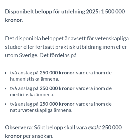
Disponibelt belopp för utdelning 2025: 1 500 000
kronor.
Det disponibla beloppet är avsett för vetenskapliga
studier eller fortsatt praktisk utbildning inom eller
utom Sverige. Det fördelas på
t
vå anslag på
250 000 kronor
vardera
inom de
humanistiska
ämnena
.
t
vå anslag på
250 000 kronor
vardera
inom de
medicinska
ämnena
.
t
vå anslag på
250 000 kronor
vardera
inom de
naturvetenskapliga
ämnena
.
Observera
: Sökt belopp skall vara
exakt
250 000
kronor
per ansökan.