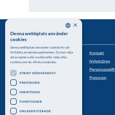
×
Denna webbplats använder
SWEDISH
cookies
ENGLISH
Denna webbplats använder cookies för att
Kontakt
förbättra användarupplevelsen. Du kan välja
Kungl. Vetenskapsakademien
att acceptera alla cookies eller välja vilka
Nyhetsbrev
cookies som du vill ska användas.
Besöksadress: Lilla Frescativägen 4A
Personuppgift
STRIKT NÖDVÄNDIGT
Telefon: 08-673 95 00
Pressrum
PRESTANDA
INRIKTNING
FUNKTIONER
OKLASSIFICERADE