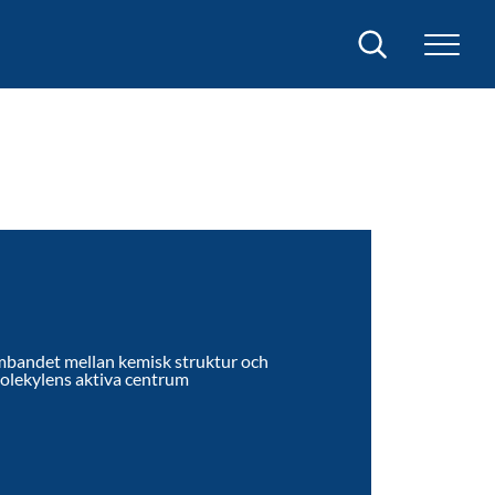
Sök
sambandet mellan kemisk struktur och
molekylens aktiva centrum