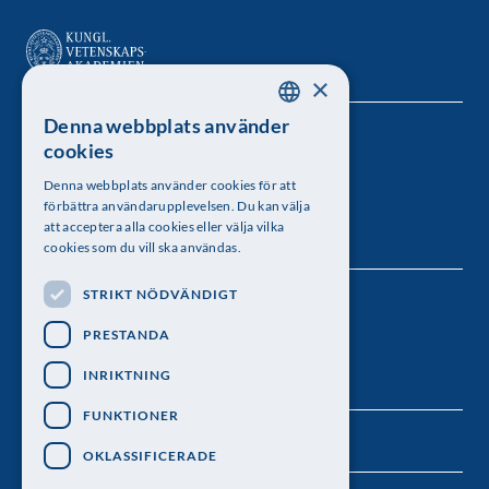
×
Denna webbplats använder
SWEDISH
Kungl. Vetenskapsakademien
cookies
ENGLISH
Besöksadress: Lilla Frescativägen 4A
Denna webbplats använder cookies för att
förbättra användarupplevelsen. Du kan välja
Telefon: 08-673 95 00
att acceptera alla cookies eller välja vilka
cookies som du vill ska användas.
STRIKT NÖDVÄNDIGT
Följ oss
PRESTANDA
INRIKTNING
FUNKTIONER
OKLASSIFICERADE