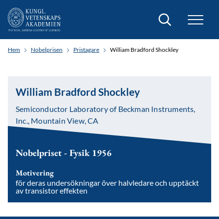
Sök
Hem
Nobelprisen
Pristagare
William Bradford Shockley
William Bradford Shockley
Semiconductor Laboratory of Beckman Instruments,
Inc., Mountain View, CA
Nobelpriset - Fysik 1956
Motivering
för deras undersökningar över halvledare och upptäckt
av transistor effekten