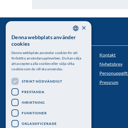
×
Denna webbplats använder
SWEDISH
cookies
ENGLISH
Denna webbplats använder cookies för att
Kontakt
Kungl. Vetenskapsakademien
förbättra användarupplevelsen. Du kan välja
Nyhetsbrev
att acceptera alla cookies eller välja vilka
Besöksadress: Lilla Frescativägen 4A
cookies som du vill ska användas.
Personuppgift
Telefon: 08-673 95 00
STRIKT NÖDVÄNDIGT
Pressrum
PRESTANDA
INRIKTNING
FUNKTIONER
OKLASSIFICERADE