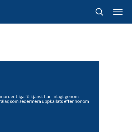
Sök
mordentliga förtjänst han inlagt genom
rålar, som sedermera uppkallats efter honom