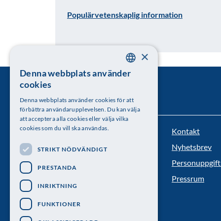
Populärvetenskaplig information
×
Denna webbplats använder
SWEDISH
cookies
ENGLISH
Denna webbplats använder cookies för att
förbättra användarupplevelsen. Du kan välja
att acceptera alla cookies eller välja vilka
cookies som du vill ska användas.
Kontakt
Kungl. Vetenskapsakademien
Nyhetsbrev
STRIKT NÖDVÄNDIGT
Besöksadress: Lilla Frescativägen 4A
Personuppgift
PRESTANDA
Telefon: 08-673 95 00
Pressrum
INRIKTNING
FUNKTIONER