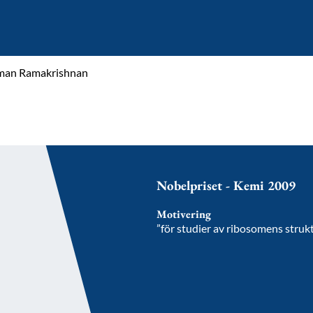
man Ramakrishnan
Nobelpriset - Kemi 2009
Motivering
”för studier av ribosomens struk