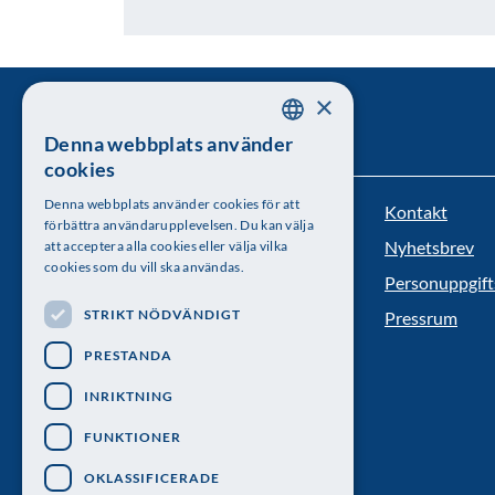
×
Denna webbplats använder
SWEDISH
cookies
ENGLISH
Denna webbplats använder cookies för att
Kontakt
Kungl. Vetenskapsakademien
förbättra användarupplevelsen. Du kan välja
Nyhetsbrev
att acceptera alla cookies eller välja vilka
Besöksadress: Lilla Frescativägen 4A
cookies som du vill ska användas.
Personuppgift
Telefon: 08-673 95 00
STRIKT NÖDVÄNDIGT
Pressrum
PRESTANDA
INRIKTNING
FUNKTIONER
OKLASSIFICERADE