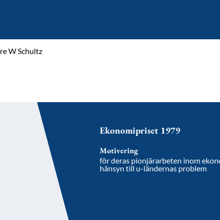
re W Schultz
Ekonomipriset 1979
Motivering
för deras pionjärarbeten inom ekon
hänsyn till u-ländernas problem