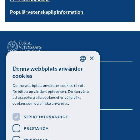
Populärvetenskaplig information
×
Denna webbplats använder
SWEDISH
Kungl. Vetenskapsakademien
cookies
ENGLISH
Besöksadress: Lilla Frescativägen 4A
Denna webbplats använder cookies för att
förbättra användarupplevelsen. Du kan välja
Telefon: 08-673 95 00
att acceptera alla cookies eller välja vilka
cookies som du vill ska användas.
STRIKT NÖDVÄNDIGT
Följ oss
PRESTANDA
INRIKTNING