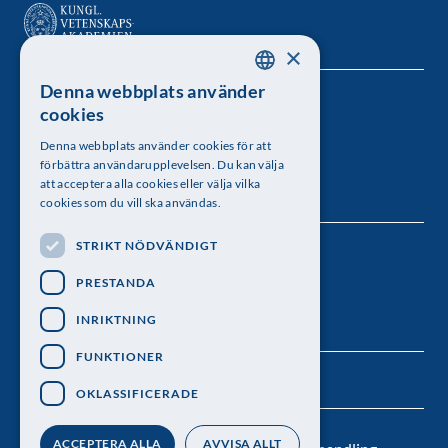
×
Denna webbplats använder
SWEDISH
Kungl. Vetenskapsakademien
cookies
ENGLISH
Besöksadress: Lilla Frescativägen 4A
Denna webbplats använder cookies för att
förbättra användarupplevelsen. Du kan välja
Telefon: 08-673 95 00
att acceptera alla cookies eller välja vilka
cookies som du vill ska användas.
STRIKT NÖDVÄNDIGT
Följ oss
PRESTANDA
INRIKTNING
FUNKTIONER
OKLASSIFICERADE
ACCEPTERA ALLA
AVVISA ALLT