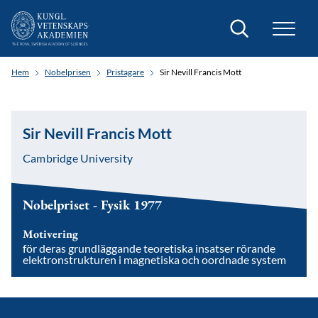
Sök
Hem
Nobelprisen
Pristagare
Sir Nevill Francis Mott
Sir Nevill Francis Mott
Cambridge University
Nobelpriset - Fysik 1977
Motivering
för deras grundläggande teoretiska insatser rörande
elektronstrukturen i magnetiska och oordnade system