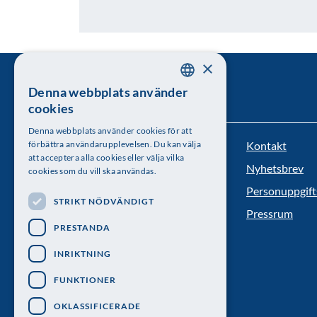
×
Denna webbplats använder
SWEDISH
cookies
ENGLISH
Denna webbplats använder cookies för att
Kontakt
förbättra användarupplevelsen. Du kan välja
Kungl. Vetenskapsakademien
att acceptera alla cookies eller välja vilka
Nyhetsbrev
cookies som du vill ska användas.
Besöksadress: Lilla Frescativägen 4A
Personuppgift
STRIKT NÖDVÄNDIGT
Telefon: 08-673 95 00
Pressrum
PRESTANDA
INRIKTNING
FUNKTIONER
OKLASSIFICERADE