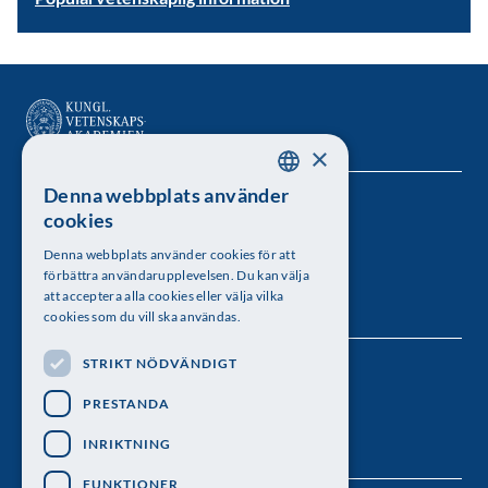
×
Denna webbplats använder
SWEDISH
Kungl. Vetenskapsakademien
cookies
ENGLISH
Besöksadress: Lilla Frescativägen 4A
Denna webbplats använder cookies för att
förbättra användarupplevelsen. Du kan välja
Telefon: 08-673 95 00
att acceptera alla cookies eller välja vilka
cookies som du vill ska användas.
STRIKT NÖDVÄNDIGT
Följ oss
PRESTANDA
INRIKTNING
FUNKTIONER