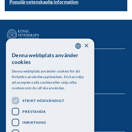
Populärvetenskaplig information
×
Denna webbplats använder
SWEDISH
Kungl. Vetenskapsakademien
cookies
ENGLISH
Besöksadress: Lilla Frescativägen 4A
Denna webbplats använder cookies för att
förbättra användarupplevelsen. Du kan välja
Telefon: 08-673 95 00
att acceptera alla cookies eller välja vilka
cookies som du vill ska användas.
STRIKT NÖDVÄNDIGT
Följ oss
PRESTANDA
INRIKTNING