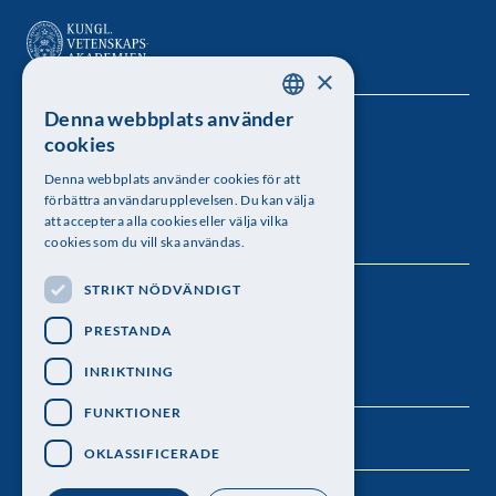
×
Denna webbplats använder
SWEDISH
Kungl. Vetenskapsakademien
cookies
ENGLISH
Besöksadress: Lilla Frescativägen 4A
Denna webbplats använder cookies för att
förbättra användarupplevelsen. Du kan välja
Telefon: 08-673 95 00
att acceptera alla cookies eller välja vilka
cookies som du vill ska användas.
STRIKT NÖDVÄNDIGT
Följ oss
PRESTANDA
INRIKTNING
FUNKTIONER
OKLASSIFICERADE