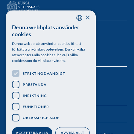
×
Denna webbplats använder
SWEDISH
Kungl. Vetenskapsakademien
cookies
ENGLISH
Besöksadress: Lilla Frescativägen 4A
Denna webbplats använder cookies för att
förbättra användarupplevelsen. Du kan välja
Telefon: 08-673 95 00
att acceptera alla cookies eller välja vilka
cookies som du vill ska användas.
STRIKT NÖDVÄNDIGT
Följ oss
PRESTANDA
INRIKTNING
FUNKTIONER
OKLASSIFICERADE
ACCEPTERA ALLA
AVVISA ALLT