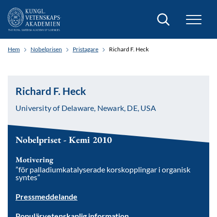
Sök
Hem
Nobelprisen
Pristagare
Richard F. Heck
Richard F. Heck
University of Delaware, Newark, DE, USA
Nobelpriset - Kemi 2010
Motivering
”för palladiumkatalyserade korskopplingar i organisk
syntes”
Pressmeddelande
Populärvetenskaplig information