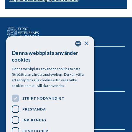
×
Denna webbplats använder
SWEDISH
Kungl. Vetenskapsakademien
cookies
ENGLISH
Besöksadress: Lilla Frescativägen 4A
Denna webbplats använder cookies för att
förbättra användarupplevelsen. Du kan välja
Telefon: 08-673 95 00
att acceptera alla cookies eller välja vilka
cookies som du vill ska användas.
STRIKT NÖDVÄNDIGT
Följ oss
PRESTANDA
INRIKTNING
FUNKTIONER