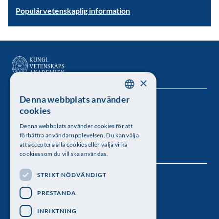
Populärvetenskaplig information
×
Denna webbplats använder
SWEDISH
Kungl. Vetenskapsakademien
cookies
ENGLISH
Besöksadress: Lilla Frescativägen 4A
Denna webbplats använder cookies för att
förbättra användarupplevelsen. Du kan välja
Telefon: 08-673 95 00
att acceptera alla cookies eller välja vilka
cookies som du vill ska användas.
STRIKT NÖDVÄNDIGT
Följ oss
PRESTANDA
INRIKTNING