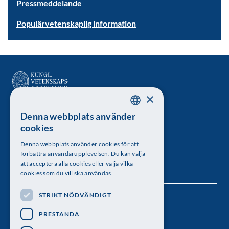
Pressmeddelande
Populärvetenskaplig information
×
Denna webbplats använder
SWEDISH
Kungl. Vetenskapsakademien
cookies
ENGLISH
Besöksadress: Lilla Frescativägen 4A
Denna webbplats använder cookies för att
förbättra användarupplevelsen. Du kan välja
Telefon: 08-673 95 00
att acceptera alla cookies eller välja vilka
cookies som du vill ska användas.
STRIKT NÖDVÄNDIGT
Följ oss
PRESTANDA