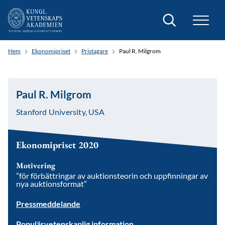
Sök
Hem
Ekonomipriset
Pristagare
Paul R. Milgrom
Paul R. Milgrom
Stanford University, USA
Ekonomipriset 2020
Motivering
”för förbättringar av auktionsteorin och uppfinningar av
nya auktionsformat”
Pressmeddelande
Populärvetenskaplig information