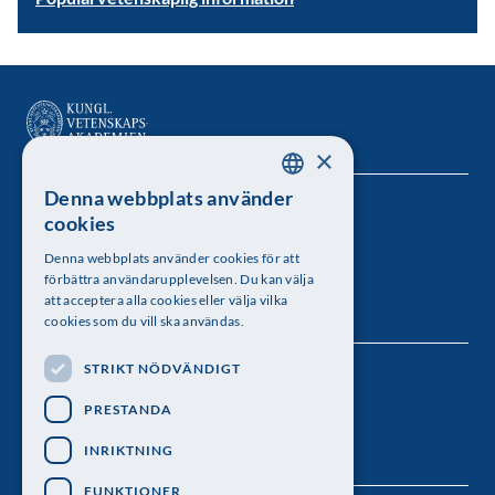
×
Denna webbplats använder
SWEDISH
Kungl. Vetenskapsakademien
cookies
ENGLISH
Besöksadress: Lilla Frescativägen 4A
Denna webbplats använder cookies för att
förbättra användarupplevelsen. Du kan välja
Telefon: 08-673 95 00
att acceptera alla cookies eller välja vilka
cookies som du vill ska användas.
STRIKT NÖDVÄNDIGT
Följ oss
PRESTANDA
INRIKTNING
FUNKTIONER