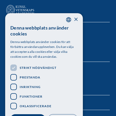
×
Denna webbplats använder
SWEDISH
Kungl. Vetenskapsakademien
cookies
ENGLISH
Besöksadress: Lilla Frescativägen 4A
Denna webbplats använder cookies för att
förbättra användarupplevelsen. Du kan välja
Telefon: 08-673 95 00
att acceptera alla cookies eller välja vilka
cookies som du vill ska användas.
STRIKT NÖDVÄNDIGT
Följ oss
PRESTANDA
INRIKTNING
FUNKTIONER
OKLASSIFICERADE