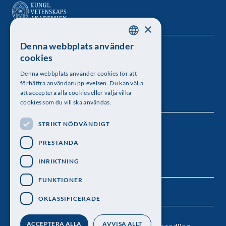
×
Denna webbplats använder
SWEDISH
Kungl. Vetenskapsakademien
cookies
ENGLISH
Besöksadress: Lilla Frescativägen 4A
Denna webbplats använder cookies för att
förbättra användarupplevelsen. Du kan välja
Telefon: 08-673 95 00
att acceptera alla cookies eller välja vilka
cookies som du vill ska användas.
STRIKT NÖDVÄNDIGT
Följ oss
PRESTANDA
INRIKTNING
FUNKTIONER
OKLASSIFICERADE
ACCEPTERA ALLA
AVVISA ALLT