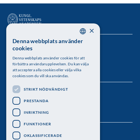
×
Denna webbplats använder
SWEDISH
Kungl. Vetenskapsakademien
cookies
ENGLISH
Besöksadress: Lilla Frescativägen 4A
Denna webbplats använder cookies för att
förbättra användarupplevelsen. Du kan välja
Telefon: 08-673 95 00
att acceptera alla cookies eller välja vilka
cookies som du vill ska användas.
STRIKT NÖDVÄNDIGT
Följ oss
PRESTANDA
INRIKTNING
FUNKTIONER
OKLASSIFICERADE