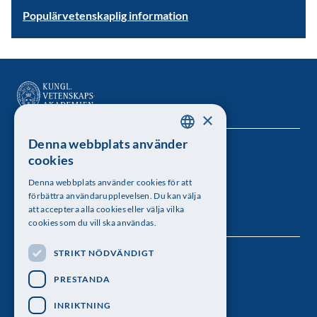
Populärvetenskaplig information
×
Denna webbplats använder
SWEDISH
Kungl. Vetenskapsakademien
cookies
ENGLISH
Besöksadress: Lilla Frescativägen 4A
Denna webbplats använder cookies för att
förbättra användarupplevelsen. Du kan välja
Telefon: 08-673 95 00
att acceptera alla cookies eller välja vilka
cookies som du vill ska användas.
STRIKT NÖDVÄNDIGT
Följ oss
PRESTANDA
INRIKTNING