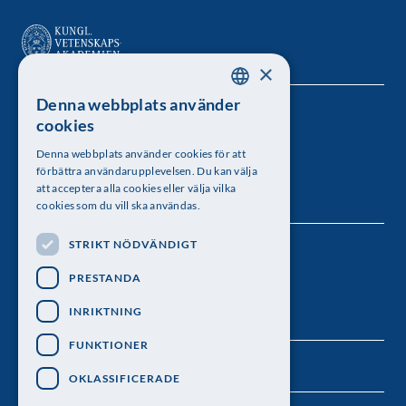
×
Denna webbplats använder
SWEDISH
Kungl. Vetenskapsakademien
cookies
ENGLISH
Besöksadress: Lilla Frescativägen 4A
Denna webbplats använder cookies för att
förbättra användarupplevelsen. Du kan välja
Telefon: 08-673 95 00
att acceptera alla cookies eller välja vilka
cookies som du vill ska användas.
STRIKT NÖDVÄNDIGT
Följ oss
PRESTANDA
INRIKTNING
FUNKTIONER
OKLASSIFICERADE