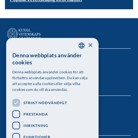
×
Denna webbplats använder
SWEDISH
Kungl. Vetenskapsakademien
cookies
ENGLISH
Besöksadress: Lilla Frescativägen 4A
Denna webbplats använder cookies för att
förbättra användarupplevelsen. Du kan välja
Telefon: 08-673 95 00
att acceptera alla cookies eller välja vilka
cookies som du vill ska användas.
STRIKT NÖDVÄNDIGT
Följ oss
PRESTANDA
INRIKTNING
FUNKTIONER