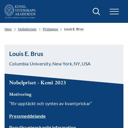
Sök
Hem
Nobelprisen
Pristagare
Louis E. Brus
Louis E. Brus
Columbia University, New York, NY, USA
Nobelpriset - Kemi 2023
Motivering
”för upptäckt och syntes av kvantprickar”
Pressmeddelande
Populärvetenskaplig information