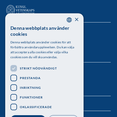
×
Denna webbplats använder
SWEDISH
Kungl. Vetenskapsakademien
cookies
ENGLISH
Besöksadress: Lilla Frescativägen 4A
Denna webbplats använder cookies för att
förbättra användarupplevelsen. Du kan välja
Telefon: 08-673 95 00
att acceptera alla cookies eller välja vilka
cookies som du vill ska användas.
STRIKT NÖDVÄNDIGT
Följ oss
PRESTANDA
INRIKTNING
FUNKTIONER
OKLASSIFICERADE