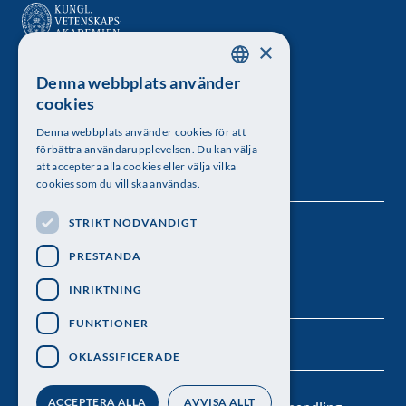
×
Denna webbplats använder
SWEDISH
Kungl. Vetenskapsakademien
cookies
ENGLISH
Besöksadress: Lilla Frescativägen 4A
Denna webbplats använder cookies för att
förbättra användarupplevelsen. Du kan välja
Telefon: 08-673 95 00
att acceptera alla cookies eller välja vilka
cookies som du vill ska användas.
STRIKT NÖDVÄNDIGT
Följ oss
PRESTANDA
INRIKTNING
FUNKTIONER
OKLASSIFICERADE
ACCEPTERA ALLA
AVVISA ALLT