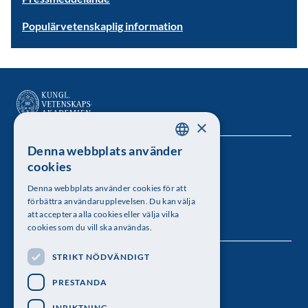
Populärvetenskaplig information
×
Denna webbplats använder
SWEDISH
Kungl. Vetenskapsakademien
cookies
ENGLISH
Besöksadress: Lilla Frescativägen 4A
Denna webbplats använder cookies för att
förbättra användarupplevelsen. Du kan välja
Telefon: 08-673 95 00
att acceptera alla cookies eller välja vilka
cookies som du vill ska användas.
STRIKT NÖDVÄNDIGT
Följ oss
PRESTANDA
INRIKTNING