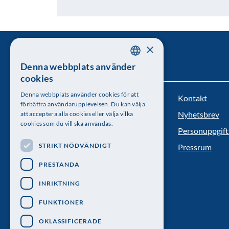
×
Denna webbplats använder
SWEDISH
cookies
ENGLISH
Denna webbplats använder cookies för att
Kontakt
Kungl. Vetenskapsakademien
förbättra användarupplevelsen. Du kan välja
Nyhetsbrev
att acceptera alla cookies eller välja vilka
Besöksadress: Lilla Frescativägen 4A
cookies som du vill ska användas.
Personuppgift
Telefon: 08-673 95 00
STRIKT NÖDVÄNDIGT
Pressrum
PRESTANDA
INRIKTNING
FUNKTIONER
OKLASSIFICERADE