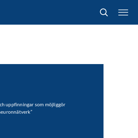
Sök
ch uppfinningar som möjliggör
 neuronnätverk”