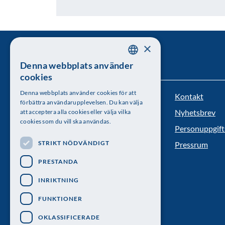
×
Denna webbplats använder
SWEDISH
cookies
ENGLISH
Denna webbplats använder cookies för att
Kontakt
Kungl. Vetenskapsakademien
förbättra användarupplevelsen. Du kan välja
Nyhetsbrev
att acceptera alla cookies eller välja vilka
Besöksadress: Lilla Frescativägen 4A
cookies som du vill ska användas.
Personuppgift
Telefon: 08-673 95 00
STRIKT NÖDVÄNDIGT
Pressrum
PRESTANDA
INRIKTNING
FUNKTIONER
OKLASSIFICERADE