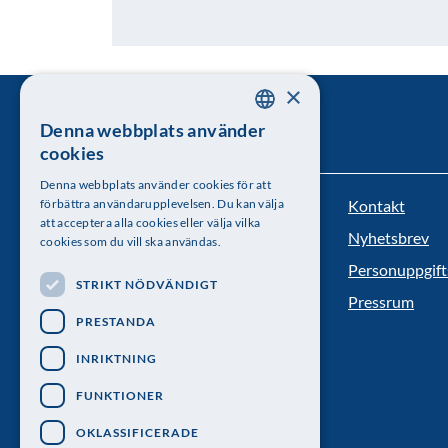
×
Denna webbplats använder
SWEDISH
cookies
ENGLISH
Denna webbplats använder cookies för att
Kontakt
förbättra användarupplevelsen. Du kan välja
Kungl. Vetenskapsakademien
att acceptera alla cookies eller välja vilka
Nyhetsbrev
cookies som du vill ska användas.
Besöksadress: Lilla Frescativägen 4A
Personuppgift
STRIKT NÖDVÄNDIGT
Telefon: 08-673 95 00
Pressrum
PRESTANDA
INRIKTNING
FUNKTIONER
OKLASSIFICERADE