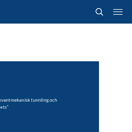
Sök
kvantmekanisk tunnling och
rets”