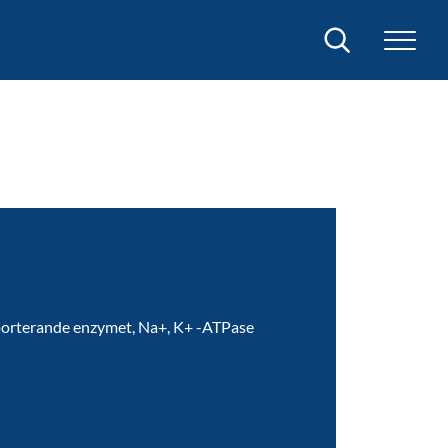
Sök
sporterande enzymet, Na+, K+ -ATPase