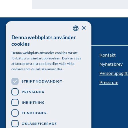
×
Denna webbplats använder
SWEDISH
cookies
ENGLISH
Denna webbplats använder cookies för att
Kontakt
Kungl. Vetenskapsakademien
förbättra användarupplevelsen. Du kan välja
Nyhetsbrev
att acceptera alla cookies eller välja vilka
Besöksadress: Lilla Frescativägen 4A
cookies som du vill ska användas.
Personuppgift
Telefon: 08-673 95 00
STRIKT NÖDVÄNDIGT
Pressrum
PRESTANDA
INRIKTNING
FUNKTIONER
OKLASSIFICERADE