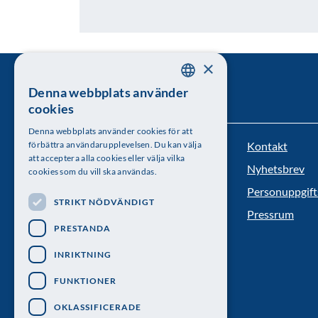
×
Denna webbplats använder
SWEDISH
cookies
ENGLISH
Denna webbplats använder cookies för att
Kontakt
förbättra användarupplevelsen. Du kan välja
Kungl. Vetenskapsakademien
att acceptera alla cookies eller välja vilka
Nyhetsbrev
cookies som du vill ska användas.
Besöksadress: Lilla Frescativägen 4A
Personuppgift
STRIKT NÖDVÄNDIGT
Telefon: 08-673 95 00
Pressrum
PRESTANDA
INRIKTNING
FUNKTIONER
OKLASSIFICERADE