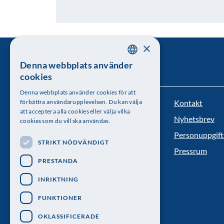
×
Denna webbplats använder
SWEDISH
cookies
ENGLISH
Denna webbplats använder cookies för att
Kontakt
förbättra användarupplevelsen. Du kan välja
Kungl. Vetenskapsakademien
att acceptera alla cookies eller välja vilka
Nyhetsbrev
cookies som du vill ska användas.
Besöksadress: Lilla Frescativägen 4A
Personuppgift
STRIKT NÖDVÄNDIGT
Telefon: 08-673 95 00
Pressrum
PRESTANDA
INRIKTNING
FUNKTIONER
OKLASSIFICERADE