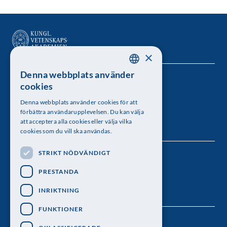
×
Denna webbplats använder
SWEDISH
Kungl. Vetenskapsakademien
cookies
ENGLISH
Besöksadress: Lilla Frescativägen 4A
Denna webbplats använder cookies för att
förbättra användarupplevelsen. Du kan välja
Telefon: 08-673 95 00
att acceptera alla cookies eller välja vilka
cookies som du vill ska användas.
STRIKT NÖDVÄNDIGT
Följ oss
PRESTANDA
INRIKTNING
FUNKTIONER