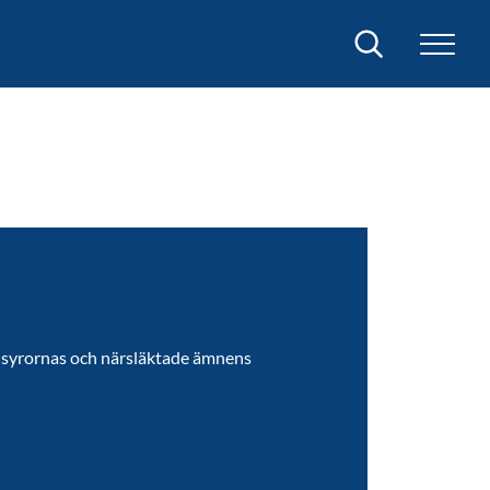
Sök
llsyrornas och närsläktade ämnens