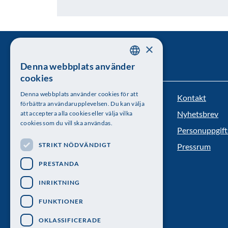
×
Denna webbplats använder
SWEDISH
cookies
ENGLISH
Denna webbplats använder cookies för att
Kontakt
Kungl. Vetenskapsakademien
förbättra användarupplevelsen. Du kan välja
Nyhetsbrev
att acceptera alla cookies eller välja vilka
Besöksadress: Lilla Frescativägen 4A
cookies som du vill ska användas.
Personuppgift
Telefon: 08-673 95 00
STRIKT NÖDVÄNDIGT
Pressrum
PRESTANDA
INRIKTNING
FUNKTIONER
OKLASSIFICERADE