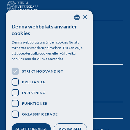
×
Denna webbplats använder
SWEDISH
Kungl. Vetenskapsakademien
cookies
ENGLISH
Besöksadress: Lilla Frescativägen 4A
Denna webbplats använder cookies för att
förbättra användarupplevelsen. Du kan välja
Telefon: 08-673 95 00
att acceptera alla cookies eller välja vilka
cookies som du vill ska användas.
STRIKT NÖDVÄNDIGT
Följ oss
PRESTANDA
INRIKTNING
FUNKTIONER
OKLASSIFICERADE
ACCEPTERA ALLA
AVVISA ALLT