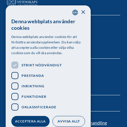
×
Denna webbplats använder
SWEDISH
Kungl. Vetenskapsakademien
cookies
ENGLISH
Besöksadress: Lilla Frescativägen 4A
Denna webbplats använder cookies för att
förbättra användarupplevelsen. Du kan välja
Telefon: 08-673 95 00
att acceptera alla cookies eller välja vilka
cookies som du vill ska användas.
STRIKT NÖDVÄNDIGT
Följ oss
PRESTANDA
INRIKTNING
FUNKTIONER
OKLASSIFICERADE
ACCEPTERA ALLA
AVVISA ALLT
Kontakt
Nyhetsbrev
Personuppgiftsbehandling