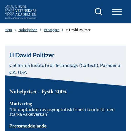
Sök
Hem
Nobelprisen
Pristagare
H David Politzer
H David Politzer
California Institute of Technology (Caltech), Pasadena
CA, USA
Nobelpriset - Fysik 2004
Motivering
”för upptäckten av asymptotisk frihet i teorin för den
starka växelverkan”
Pressmeddelande