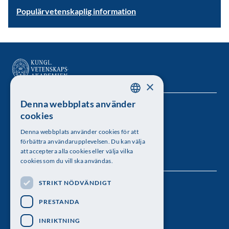
Populärvetenskaplig information
×
Denna webbplats använder
SWEDISH
Kungl. Vetenskapsakademien
cookies
ENGLISH
Besöksadress: Lilla Frescativägen 4A
Denna webbplats använder cookies för att
förbättra användarupplevelsen. Du kan välja
Telefon: 08-673 95 00
att acceptera alla cookies eller välja vilka
cookies som du vill ska användas.
STRIKT NÖDVÄNDIGT
Följ oss
PRESTANDA
INRIKTNING